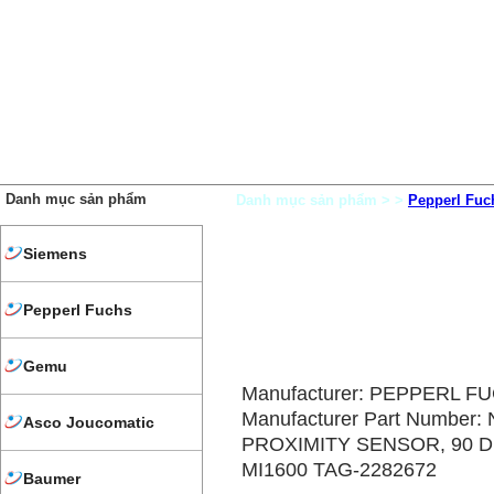
TRANG CHỦ
GIỚI THIỆU
SẢN PHẨM
DỊCH VỤ
THÔNG TIN SẢN PHẨM
Danh mục sản phẩm
Danh mục sản phẩm > >
Pepperl Fuc
Siemens
Pepperl Fuchs
Gemu
Manufacturer: PEPPERL F
Manufacturer Part Number:
Asco Joucomatic
PROXIMITY SENSOR, 90 
MI1600 TAG-2282672
Baumer