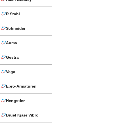
R.Stahl
Schneider
Auma
Gestra
Vega
Ebro-Armaturen
Hengstler
Bruel Kjaer Vibro