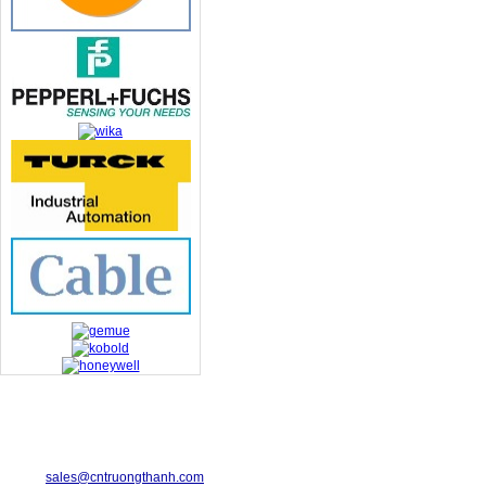
TRUONG THANH INDUSTRIAL CO., LTD.
29-31 Dinh Bo Linh Street, Ward 24, Binh Thanh District.
Telephone: 08-6675.2925 Fax: 08-3511.7931
Email:
sales@cntruongthanh.com