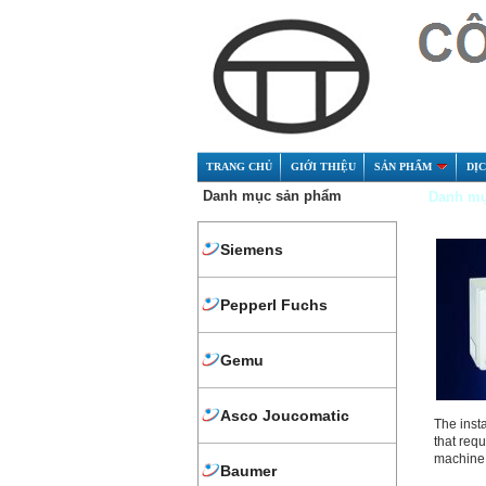
TRANG CHỦ
GIỚI THIỆU
SẢN PHẨM
DỊ
Danh mục sản phẩm
Danh mụ
Siemens
Pepperl Fuchs
Gemu
Asco Joucomatic
The insta
that requ
machine
Baumer