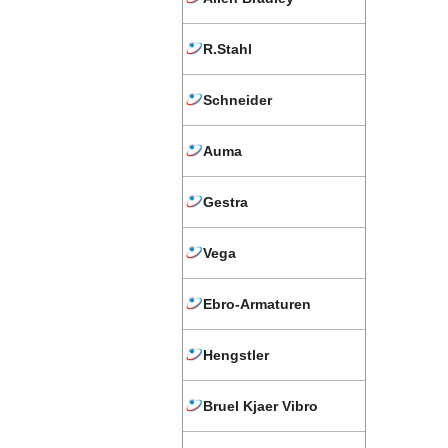
R.Stahl
Schneider
Auma
Gestra
Vega
Ebro-Armaturen
Hengstler
Bruel Kjaer Vibro