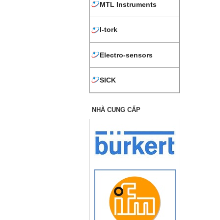
MTL Instruments
I-tork
Electro-sensors
SICK
NHÀ CUNG CẤP