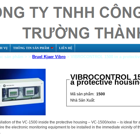
CH VỤ
THÔNG TIN SẢN PHẨM
LIÊN HỆ
c sản phẩm > >
Bruel Kjaer Vibro
> VIBROCONTROL 1500 in a protectiv
VIBROCONTROL 15
a protective housi
Mã sản phẩm:
1500
Nhà Sản Xuất:
llation of the VC-1500 inside the protective housing – VC-1500/xx/xx – is ideal for 
ire the electronic monitoring equipment to be installed in the immediate vicinity of 
.