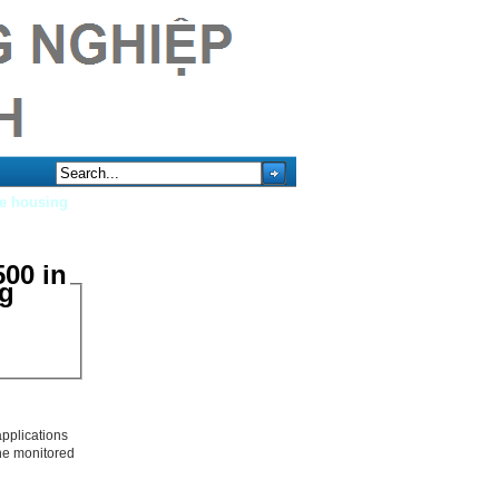
e housing
00 in
ng
applications
the monitored