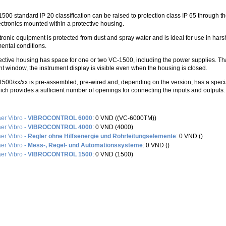
500 standard IP 20 classification can be raised to protection class IP 65 through t
lectronics mounted within a protective housing.
ronic equipment is protected from dust and spray water and is ideal for use in harsh
ental conditions.
ective housing has space for one or two VC-1500, including the power supplies. Th
ont window, the instrument display is visible even when the housing is closed.
500/xx/xx is pre-assembled, pre-wired and, depending on the version, has a speci
hich provides a sufficient number of openings for connecting the inputs and outputs.
aer Vibro -
VIBROCONTROL 6000
: 0 VND ((VC-6000TM))
aer Vibro -
VIBROCONTROL 4000
: 0 VND (4000)
aer Vibro -
Regler ohne Hilfsenergie und Rohrleitungselemente
: 0 VND ()
aer Vibro -
Mess-, Regel- und Automationssysteme
: 0 VND ()
aer Vibro -
VIBROCONTROL 1500
: 0 VND (1500)