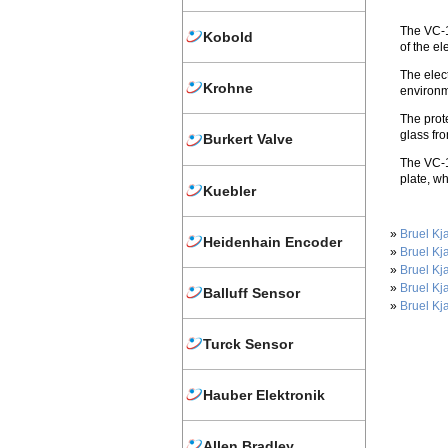
The VC-1
Kobold
of the e
The elect
Krohne
environm
The prot
glass fr
Burkert Valve
The VC-1
plate, w
Kuebler
»
Bruel Kj
Heidenhain Encoder
»
Bruel Kj
»
Bruel Kj
»
Bruel Kj
Balluff Sensor
»
Bruel Kj
Turck Sensor
Hauber Elektronik
Allen Bradley