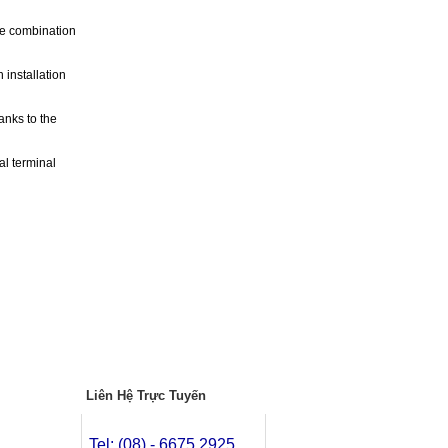
he combination
 installation
anks to the
al terminal
Liên Hệ Trực Tuyến
Tel: (08) - 6675.2925