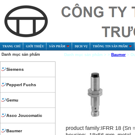
TRANG CHỦ
GIỚI THIỆU
SẢN PHẨM
DỊCH VỤ
THÔNG TIN SẢN PHẨM
Danh mục sản phẩm
Danh mục sản phẩm > >
Baumer
> Ou
Siemens
Pepperl Fuchs
Gemu
Asco Joucomatic
product family:IFRR 18 (Sn
Baumer