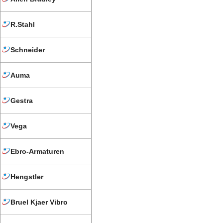
R.Stahl
Schneider
Auma
Gestra
Vega
Ebro-Armaturen
Hengstler
Bruel Kjaer Vibro