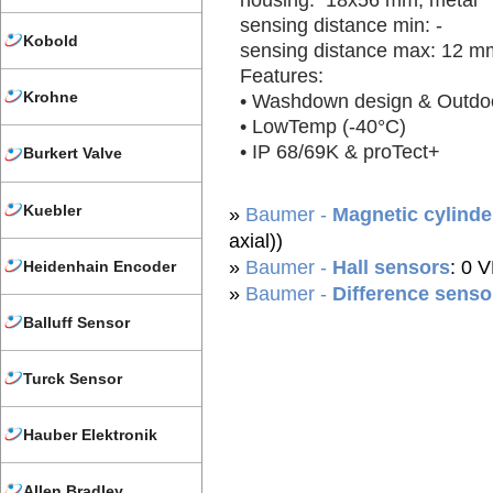
housing: 18x56 mm, metal
sensing distance min: -
Kobold
sensing distance max: 12 m
Features:
Krohne
• Washdown design & Outdo
• LowTemp (-40°C)
• IP 68/69K & proTect+
Burkert Valve
Kuebler
»
Baumer -
Magnetic cylinde
axial))
»
Baumer -
Hall sensors
: 0 
Heidenhain Encoder
»
Baumer -
Difference senso
Balluff Sensor
Turck Sensor
Hauber Elektronik
Allen Bradley