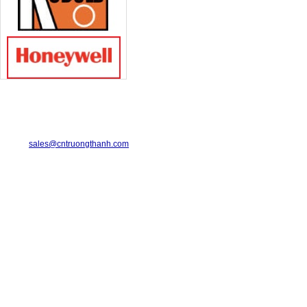
TRUONG THANH INDUSTRIAL CO., LTD.
29-31 Dinh Bo Linh Street, Ward 24, Binh Thanh District.
Telephone: 08-6675.2925 Fax: 08-3511.7931
Email:
sales@cntruongthanh.com
Hotline: 0933.060.076