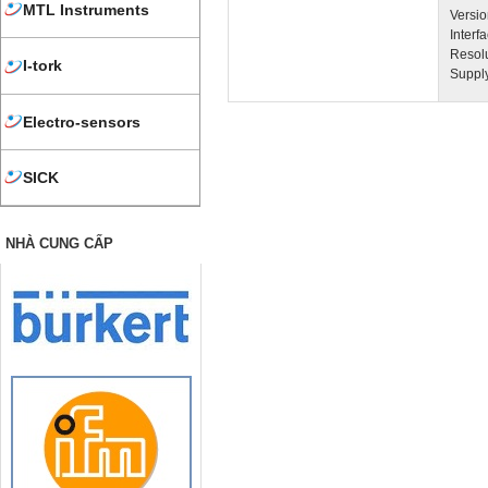
MTL Instruments
Versi
Interf
Resol
I-tork
Suppl
Electro-sensors
SICK
NHÀ CUNG CẤP