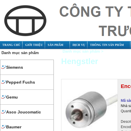
TRANG CHỦ
GIỚI THIỆU
SẢN PHẨM
DỊCH VỤ
THÔNG TIN SẢN PHẨM
Danh mục sản phẩm >
Danh mục sản phẩm
Hengstler
Siemens
Pepperl Fuchs
Enc
Gemu
Mã sả
Nhà s
Quant
Asco Joucomatic
Descr
Baumer
Encod