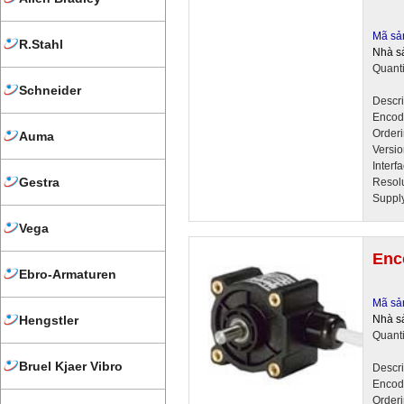
Mã sả
R.Stahl
Nhà sả
Quant
Schneider
Descr
Encod
Order
Auma
Versi
Inter
Gestra
Resol
Suppl
Vega
Enc
Ebro-Armaturen
Mã sả
Nhà sả
Hengstler
Quant
Bruel Kjaer Vibro
Descr
Encod
Order