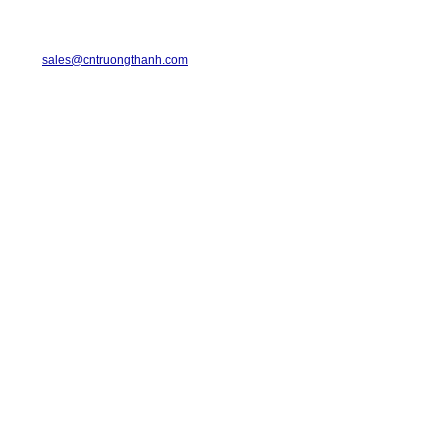
TRUONG THANH INDUSTRIAL CO., LTD.
29-31 Dinh Bo Linh Street, Ward 24, Binh Thanh District.
Telephone: 08-6675.2925 Fax: 08-3511.7931
Email:
sales@cntruongthanh.com
Hotline: 0933.060.076