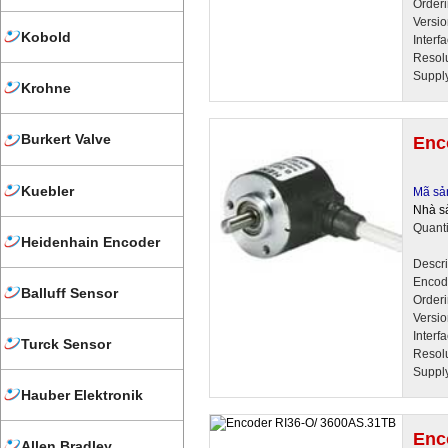
Order
Versi
Kobold
Interf
Resol
Suppl
Krohne
Burkert Valve
Enc
Kuebler
Mã sả
Nhà sả
Quant
Heidenhain Encoder
Descr
Encod
Balluff Sensor
Order
Versi
Interf
Turck Sensor
Resol
Suppl
Hauber Elektronik
Enc
Allen Bradley