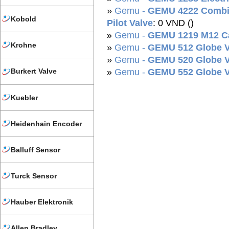
»
Gemu -
GEMU 4222 Combi 
Kobold
Pilot Valve
: 0 VND ()
»
Gemu -
GEMU 1219 M12 Ca
Krohne
»
Gemu -
GEMU 512 Globe Va
»
Gemu -
GEMU 520 Globe Va
»
Gemu -
GEMU 552 Globe Va
Burkert Valve
Kuebler
Heidenhain Encoder
Balluff Sensor
Turck Sensor
Hauber Elektronik
Allen Bradley