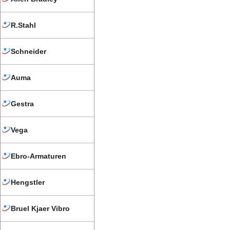
R.Stahl
Schneider
Auma
Gestra
Vega
Ebro-Armaturen
Hengstler
Bruel Kjaer Vibro