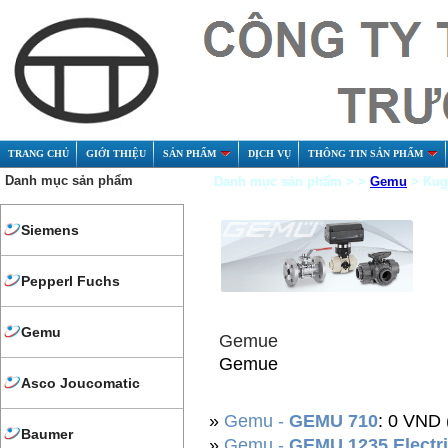
TRANG CHỦ
GIỚI THIỆU
SẢN PHẨM
DỊCH VỤ
THÔNG TIN SẢN PHẨM
Danh mục sản phẩm
Danh mục sản phẩm > >
Gemu
> Kug
Siemens
Pepperl Fuchs
Gemu
Gemue
Gemue
Asco Joucomatic
»
Gemu -
GEMU 710
: 0 VND 
Baumer
»
Gemu -
GEMU 1235 Electric