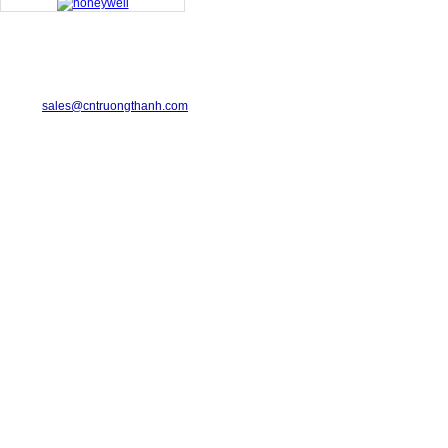
TRUONG THANH INDUSTRIAL CO., LTD.
29-31 Dinh Bo Linh Street, Ward 24, Binh Thanh District.
Telephone: 08-6675.2925 Fax: 08-3511.7931
Email:
sales@cntruongthanh.com
Hotline: 0933.060.076