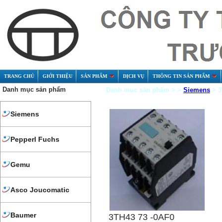
TRANG CHỦ
GIỚI THIỆU
SẢN PHẨM
DỊCH VỤ
THÔNG TIN SẢN PHẨM
Danh mục sản phẩm
Danh mục sản phẩm > >
Siemens
> 3
Siemens
Pepperl Fuchs
Gemu
Asco Joucomatic
Baumer
3TH43 73 -0AF0