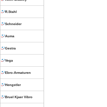
R.Stahl
Schneider
Auma
Gestra
Vega
Ebro-Armaturen
Hengstler
Bruel Kjaer Vibro