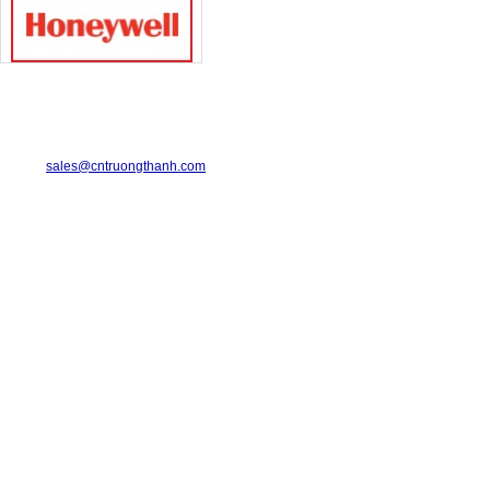
TRUONG THANH INDUSTRIAL CO., LTD.
29-31 Dinh Bo Linh Street, Ward 24, Binh Thanh District.
Telephone: 08-6675.2925 Fax: 08-3511.7931
Email:
sales@cntruongthanh.com
Hotline: 0933.060.076