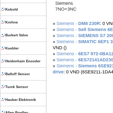
Siemens
7NO+3NC
Kobold
Krohne
»
Siemens -
DM8 230R
: 0 VN
»
Siemens -
Sell Siemens 6
»
Siemens -
SIEMENS S7 20
Burkert Valve
»
Siemens -
SIMATIC 6EP1 
VND ()
Kuebler
»
Siemens -
6ES7 972-0BA1
»
Siemens -
6ES72141AD23
Heidenhain Encoder
»
Siemens -
Siemens 6SE921
drive
: 0 VND (6SE9211-1DA4
Balluff Sensor
Turck Sensor
Hauber Elektronik
Allen Bradley