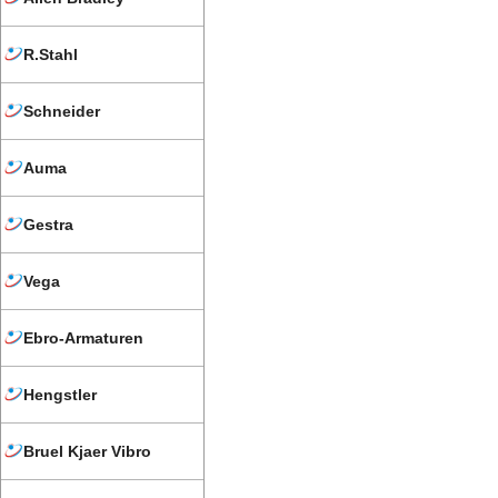
R.Stahl
Schneider
Auma
Gestra
Vega
Ebro-Armaturen
Hengstler
Bruel Kjaer Vibro