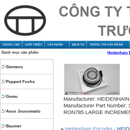
TRANG CHỦ
GIỚI THIỆU
SẢN PHẨM
DỊCH VỤ
THÔNG TIN SẢN PHẨM
Danh mục sản phẩm
Danh mục sản phẩm > >
Heidenhain 
Siemens
Pepperl Fuchs
Gemu
Manufacturer: HEIDENHAIN
Manufacturer Part Number:
Asco Joucomatic
RON785 LARGE INCREME
Baumer
»
Heidenhain Encoder -
HEID