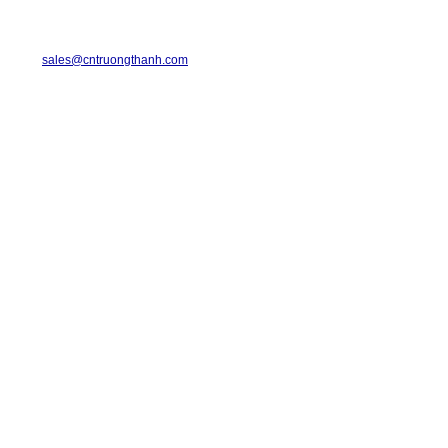
TRUONG THANH INDUSTRIAL CO., LTD.
29-31 Dinh Bo Linh Street, Ward 24, Binh Thanh District.
Telephone: 08-6675.2925 Fax: 08-3511.7931
Email:
sales@cntruongthanh.com
Hotline: 0933.060.076