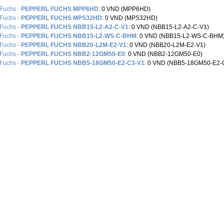
 Fuchs -
PEPPERL FUCHS MPP6HD
: 0 VND (MPP6HD)
 Fuchs -
PEPPERL FUCHS MPS32HD
: 0 VND (MPS32HD)
 Fuchs -
PEPPERL FUCHS NBB15-L2-A2-C-V1
: 0 VND (NBB15-L2-A2-C-V1)
 Fuchs -
PEPPERL FUCHS NBB15-L2-WS-C-BHM
: 0 VND (NBB15-L2-WS-C-BHM
 Fuchs -
PEPPERL FUCHS NBB20-L2M-E2-V1
: 0 VND (NBB20-L2M-E2-V1)
 Fuchs -
PEPPERL FUCHS NBB2-12GM50-E0
: 0 VND (NBB2-12GM50-E0)
 Fuchs -
PEPPERL FUCHS NBB5-18GM50-E2-C3-V1
: 0 VND (NBB5-18GM50-E2-