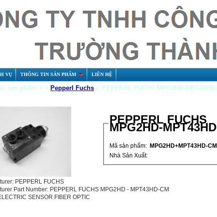
CH VỤ
THÔNG TIN SẢN PHẨM
LIÊN HỆ
c sản phẩm > >
Pepperl Fuchs
> PEPPERL FUCHS MPG2HD-MPT43HD
PEPPERL FUCHS
MPG2HD-MPT43HD
Mã sản phẩm:
MPG2HD+MPT43HD-CM
Nhà Sản Xuất:
turer: PEPPERL FUCHS
turer Part Number: PEPPERL FUCHS MPG2HD - MPT43HD-CM
LECTRIC SENSOR FIBER OPTIC