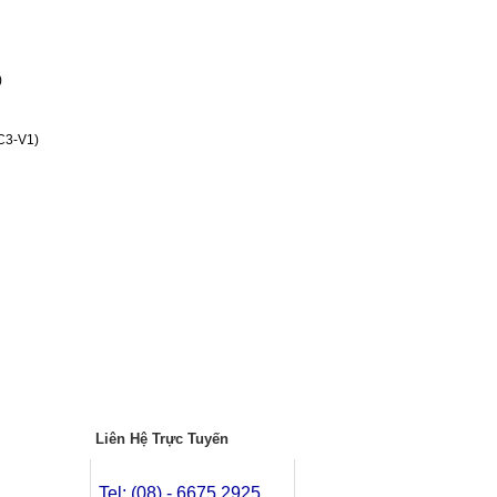
)
C3-V1)
Liên Hệ Trực Tuyến
Tel: (08) - 6675.2925