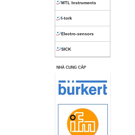
MTL Instruments
I-tork
Electro-sensors
SICK
NHÀ CUNG CẤP