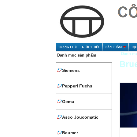
TRANG CHỦ
GIỚI THIỆU
SẢN PHẨM
DỊ
Danh mụ
Danh mục sản phẩm
Brue
Siemens
Pepperl Fuchs
Gemu
Asco Joucomatic
Baumer