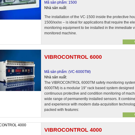
Mã sản phẩm: 1500
Nhà sản xuất:
The installation of the VC-1500 inside the protective h
1500/xx/xx – is ideal for applications that require the el
monitoring equipment to be installed in the immediate vic
monitored machine.
VIBROCONTROL 6000
Mã sản phẩm: (VC-6000TM)
Nhà sản xuất:
The VIBROCONTROL 6000TM safety monitoring syste
6000TM) is a modular 19” rack based system designed 
continuous protective and condition monitoring of mach
wide range of permanently installed sensors. It combi
and experience with modern data-acquisition technolog
packed with features:
VIBROCONTROL 4000