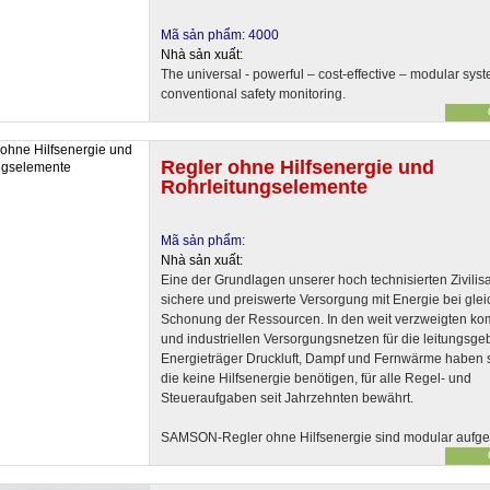
Mã sản phẩm: 4000
Nhà sản xuất:
The universal - powerful – cost-effective – modular syst
conventional safety monitoring.
Regler ohne Hilfsenergie und
Rohrleitungselemente
Mã sản phẩm:
Nhà sản xuất:
Eine der Grundlagen unserer hoch technisierten Zivilisat
sichere und preiswerte Versorgung mit Energie bei glei
Schonung der Ressourcen. In den weit verzweigten k
und industriellen Versorgungsnetzen für die leitungs
Energieträger Druckluft, Dampf und Fernwärme haben s
die keine Hilfsenergie benötigen, für alle Regel- und
Steueraufgaben seit Jahrzehnten bewährt.
SAMSON-Regler ohne Hilfsenergie sind modular aufge