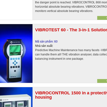
the danger point is reached. VIBROCONTROL 868 moni
horizontal absolute bearing vibrations. VIBROCONTR
monitors vertical absolute bearing vibrations.
VIBROTEST 60 - The 3-in-1 Solutio
Mã sản phẩm: 60
Nhà sản xuất:
Predictive Machine Maintenance has many facets -VI
can handle them all! THE vibration analyser, data colle
balancing instrument in one package.
VIBROCONTROL 1500 in a protecti
housing