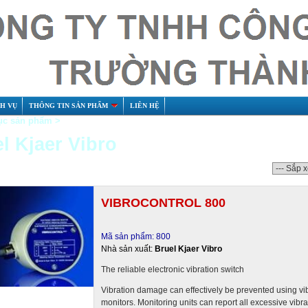
CH VỤ
THÔNG TIN SẢN PHẨM
LIÊN HỆ
c sản phẩm >
l Kjaer Vibro
VIBROCONTROL 800
Mã sản phẩm: 800
Nhà sản xuất:
Bruel Kjaer Vibro
The reliable electronic vibration switch
Vibration damage can effectively be prevented using vi
monitors. Monitoring units can report all excessive vibr