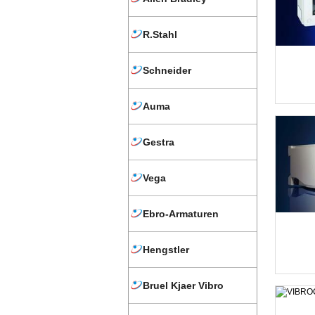
R.Stahl
Schneider
Auma
Gestra
Vega
Ebro-Armaturen
Hengstler
Bruel Kjaer Vibro