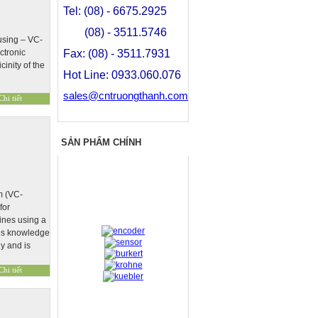
Tel: (08) - 6675.2925
(08) - 3511.5746
ousing – VC-
ectronic
Fax: (08) - 3511.7931
inity of the
Hot Line: 0933.060.076
sales@cntruongthanh.com
SẢN PHẨM CHÍNH
m (VC-
for
ines using a
nes knowledge
y and is