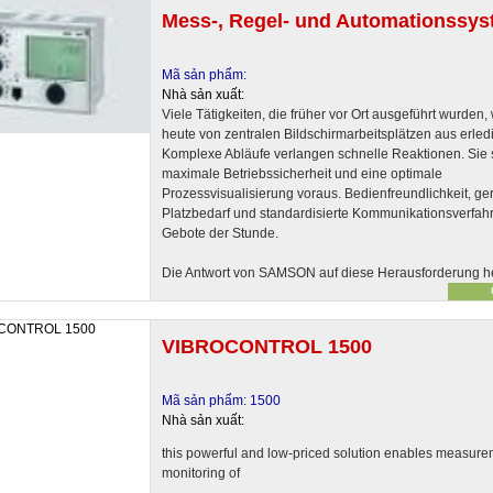
Mess-, Regel- und Automationssy
Mã sản phẩm:
Nhà sản xuất:
Viele Tätigkeiten, die früher vor Ort ausgeführt wurden
heute von zentralen Bildschirmarbeitsplätzen aus erledi
Komplexe Abläufe verlangen schnelle Reaktionen. Sie 
maximale Betriebssicherheit und eine optimale
Prozessvisualisierung voraus. Bedienfreundlichkeit, ge
Platzbedarf und standardisierte Kommunikationsverfah
Gebote der Stunde.
Die Antwort von SAMSON auf diese Herausforderung h
VIBROCONTROL 1500
Mã sản phẩm: 1500
Nhà sản xuất:
this powerful and low-priced solution enables measur
monitoring of