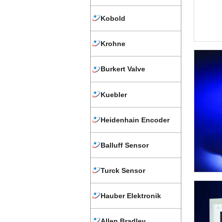
Kobold
Krohne
Burkert Valve
Kuebler
Heidenhain Encoder
Balluff Sensor
Turck Sensor
Hauber Elektronik
Allen Bradley