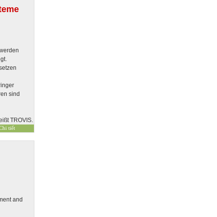
steme
, werden
gt.
setzen
ringer
ren sind
eißt TROVIS.
ement and