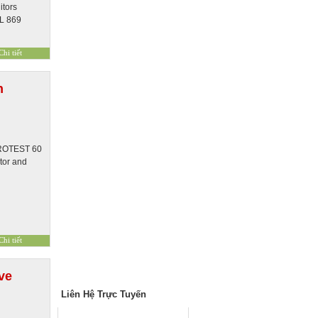
tors
OL 869
n
BROTEST 60
ctor and
ve
Liên Hệ Trực Tuyến