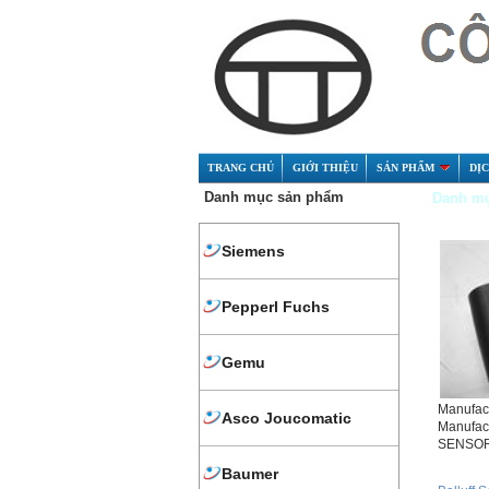
TRANG CHỦ
GIỚI THIỆU
SẢN PHẨM
DỊ
Danh mục sản phẩm
Danh mụ
Siemens
Pepperl Fuchs
Gemu
Manufac
Asco Joucomatic
Manufac
SENSOR
Baumer