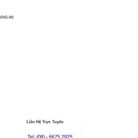
S04G-W)
Liên Hệ Trực Tuyến
Tel: (08) - 6675.2925