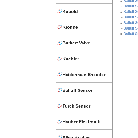
»
Balluff 
»
Balluff 
Kobold
»
Balluff 
»
Balluff 
»
Balluff 
Krohne
»
Balluff 
»
Balluff 
Burkert Valve
Kuebler
Heidenhain Encoder
Balluff Sensor
Turck Sensor
Hauber Elektronik
Allen Bradley