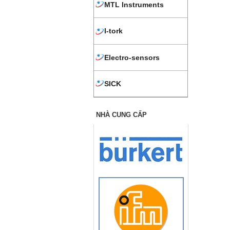
MTL Instruments
I-tork
Electro-sensors
SICK
NHÀ CUNG CẤP