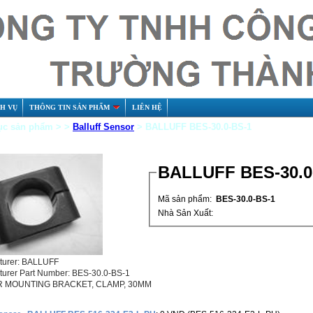
CH VỤ
THÔNG TIN SẢN PHẨM
LIÊN HỆ
c sản phẩm > >
Balluff Sensor
> BALLUFF BES-30.0-BS-1
BALLUFF BES-30.0
Mã sản phẩm:
BES-30.0-BS-1
Nhà Sản Xuất:
turer: BALLUFF
turer Part Number: BES-30.0-BS-1
 MOUNTING BRACKET, CLAMP, 30MM