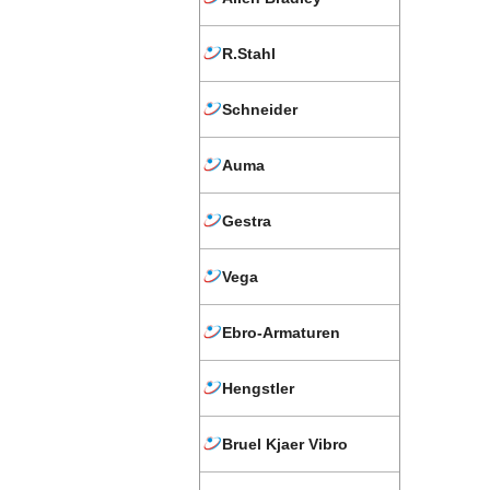
R.Stahl
Schneider
Auma
Gestra
Vega
Ebro-Armaturen
Hengstler
Bruel Kjaer Vibro