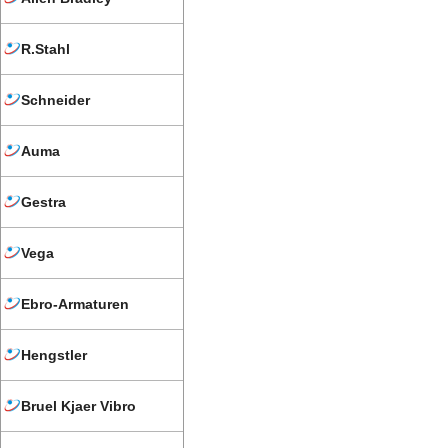
R.Stahl
Schneider
Auma
Gestra
Vega
Ebro-Armaturen
Hengstler
Bruel Kjaer Vibro