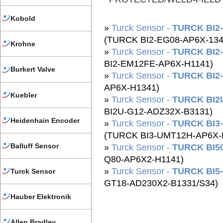
Kobold
»
Turck Sensor -
TURCK BI2-
(TURCK BI2-EG08-AP6X-134
Krohne
»
Turck Sensor -
TURCK BI2
BI2-EM12FE-AP6X-H1141)
Burkert Valve
»
Turck Sensor -
TURCK BI2
AP6X-H1341)
Kuebler
»
Turck Sensor -
TURCK BI2
BI2U-G12-ADZ32X-B3131)
Heidenhain Encoder
»
Turck Sensor -
TURCK BI3
(TURCK BI3-UMT12H-AP6X-
Balluff Sensor
»
Turck Sensor -
TURCK BI5
Q80-AP6X2-H1141)
»
Turck Sensor -
TURCK BI5
Turck Sensor
GT18-AD230X2-B1331/S34)
Hauber Elektronik
Allen Bradley