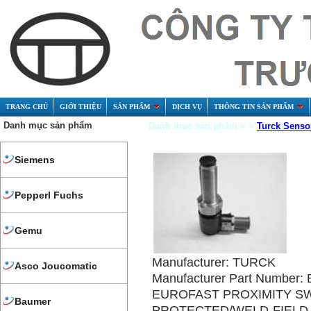
TRANG CHỦ
GIỚI THIỆU
SẢN PHẨM
DỊCH VỤ
THÔNG TIN SẢN PHẨM
Danh mục sản phẩm
Danh mục sản phẩm > >
Turck Senso
Siemens
Pepperl Fuchs
Gemu
Manufacturer: TURCK
Asco Joucomatic
Manufacturer Part Number
EUROFAST PROXIMITY SW
Baumer
PROTECTED/WELD-FIELD I