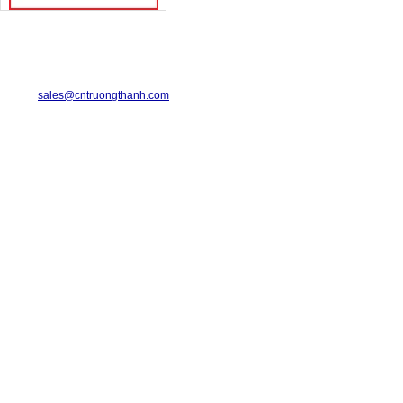
TRUONG THANH INDUSTRIAL CO., LTD.
29-31 Dinh Bo Linh Street, Ward 24, Binh Thanh District.
Telephone: 08-6675.2925 Fax: 08-3511.7931
Email:
sales@cntruongthanh.com
Hotline: 0933.060.076